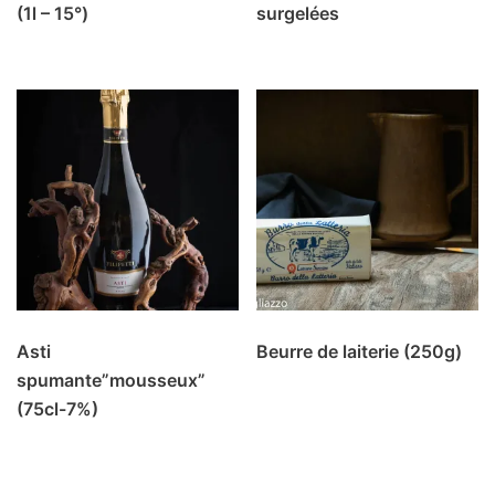
(1l – 15°)
surgelées
Asti
Beurre de laiterie (250g)
spumante”mousseux”
(75cl-7%)