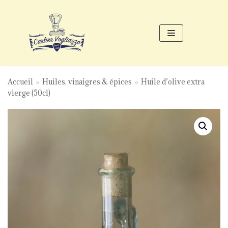
Aller
au
contenu
Accueil
»
Huiles, vinaigres & épices
»
Huile d’olive extra
vierge (50cl)