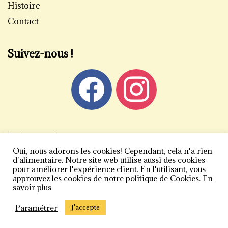
Histoire
Contact
Suivez-nous !
Informations
Oui, nous adorons les cookies! Cependant, cela n'a rien
Mentions légales
d'alimentaire. Notre site web utilise aussi des cookies
pour améliorer l'expérience client. En l'utilisant, vous
Politique de confidentialité
approuvez les cookies de notre politique de Cookies.
En
savoir plus
Conditions générales de vente
Plan du site
Paramétrer
J'accepte
Copyright 2026 | Carlier Vogliazzo