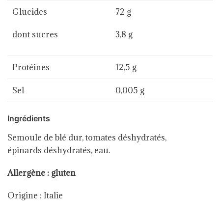
Glucides
72 g
dont sucres
3,8 g
Protéines
12,5 g
Sel
0,005 g
Ingrédients
Semoule de blé dur, tomates déshydratés,
épinards déshydratés, eau.
Allergène : gluten
Origine : Italie