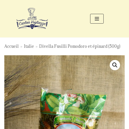
Aller
au
contenu
Accueil
»
Italie
»
Divella Fusilli Pomodoro et épinard (500g)