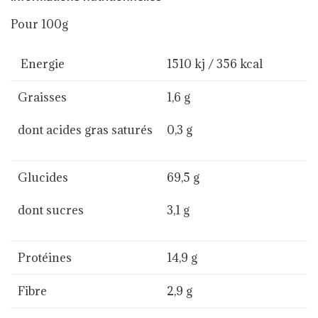
Pour 100g
Energie
1510 kj / 356 kcal
Graisses
1,6 g
dont acides gras saturés
0,3 g
Glucides
69,5 g
dont sucres
3,1 g
Protéines
14,9 g
Fibre
2,9 g