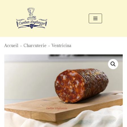
Aller
au
contenu
Accueil
»
Charcuterie
»
Ventricina