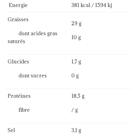
Energie
381 kcal / 1594 kj
Graisses
29 g
dont acides gras
10 g
saturés
Glucides
1,7 g
dont sucres
0 g
Protéines
18,5 g
fibre
/ g
Sel
3,1 g